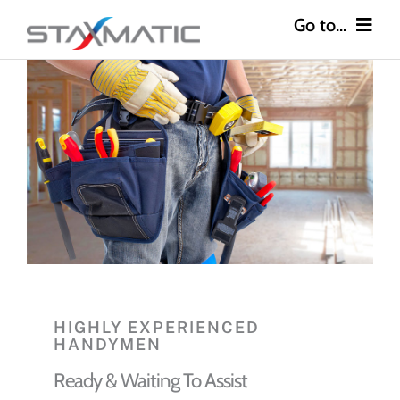
Skip
to
content
Go to...
Construction
Industries
Safety
About
Careers
HIGHLY EXPERIENCED
HANDYMEN
Contact
Ready & Waiting To Assist